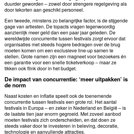
duurder geworden – zowel door strengere regelgeving als
door tekorten aan geschikt personeel.
Een tweede, minstens zo belangrijke factor, is de stijgende
gage van artiesten. De topacts vragen tegenwoordig
aanzienlijk meer geld dan een paar jaar geleden. De
wereldwijde concurrentie tussen festivals zorgt ervoor dat
organisaties met steeds hogere bedragen over de brug
moeten komen om een exclusieve line-up samen te
stellen. Grote namen zijn een magneet voor bezoekers én
een garantie voor een snelle ticketverkoop – maar ze
tikken ook flink door in het budget.
De impact van concurrentie: ‘meer uitpakken’ is
de norm
Naast kosten en inflatie speelt ook de toenemende
concurrentie tussen festivals een grote rol. Het aantal
festivals in Europa – en zeker in Nederland en België – is
de laatste tien jaar enorm gegroeid. Met zoveel aanbod
moeten festivals zich onderscheiden, en dat doen ze
steeds vaker door te investeren in beleving, decoratie,
technologie en aanvullende attracties.